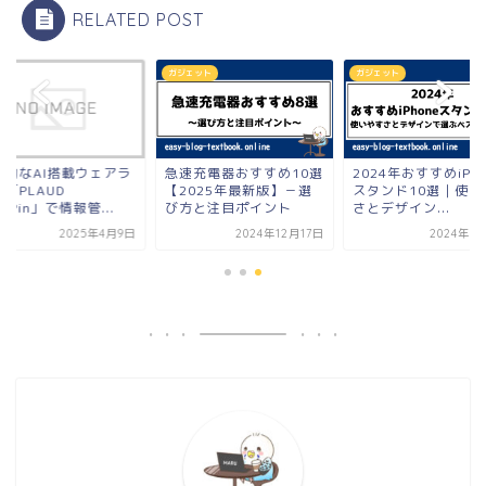
RELATED POST
ガジェット
ガジェット
新的なAI搭載ウェアラ
急速充電器おすすめ10選
2024年おすすめiPho
「PLAUD
【2025年最新版】－選
スタンド10選｜使い
tePin」で情報管...
び方と注目ポイント
さとデザイン...
2025年4月9日
2024年12月17日
2024年1