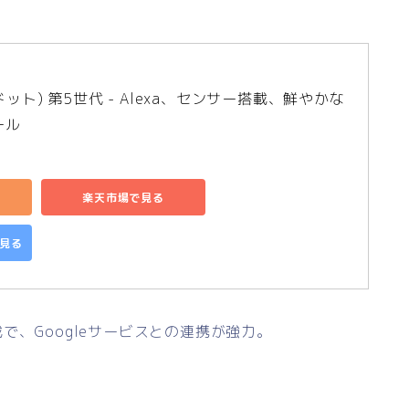
コードット) 第5世代 - Alexa、センサー搭載、鮮やかな
ール
楽天市場で見る
で見る
載で、Googleサービスとの連携が強力。