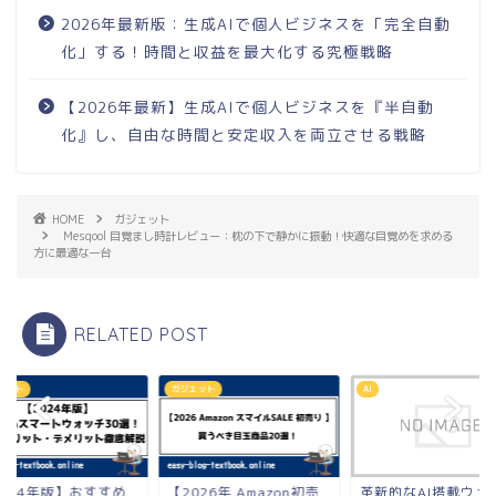
2026年最新版：生成AIで個人ビジネスを「完全自動
化」する！時間と収益を最大化する究極戦略
【2026年最新】生成AIで個人ビジネスを『半自動
化』し、自由な時間と安定収入を両立させる戦略
HOME
ガジェット
Mesqool 目覚まし時計レビュー：枕の下で静かに振動！快適な目覚めを求める
方に最適な一台
RELATED POST
ェット
ガジェット
AI
2024年版】おすすめ
【2026年 Amazon初売
革新的なAI搭載ウェ