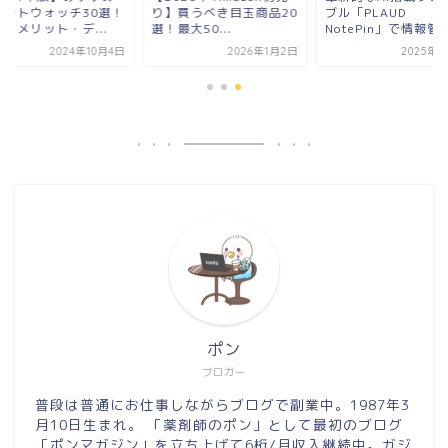
マートウォッチ30選！
り】買うべき目玉商品20
ブル「PLAUD
・メリット・デ...
選！最大50...
NotePin」で情報管..
2024年10月4日
2026年1月2日
2025年4
ポン
ブロガー
普段は普通にお仕事しながらブログで副業中。1987年3
月10日生まれ。 「薬剤師のポン」として最初のブログ
「ポンマガジン」を立ち上げて6桁/月収入継続中。ガジ