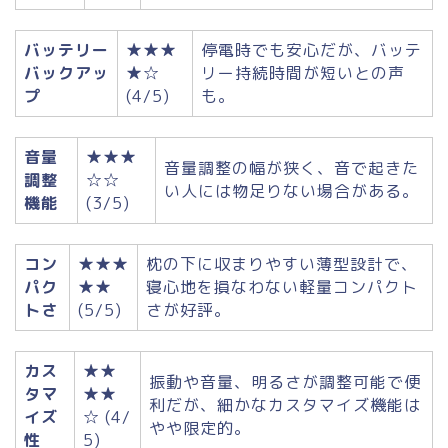
バッテリー
★★★
停電時でも安心だが、バッテ
バックアッ
★☆
リー持続時間が短いとの声
プ
(4/5)
も。
音量
★★★
音量調整の幅が狭く、音で起きた
調整
☆☆
い人には物足りない場合がある。
機能
(3/5)
コン
★★★
枕の下に収まりやすい薄型設計で、
パク
★★
寝心地を損なわない軽量コンパクト
トさ
(5/5)
さが好評。
カス
★★
振動や音量、明るさが調整可能で便
タマ
★★
利だが、細かなカスタマイズ機能は
イズ
☆ (4/
やや限定的。
性
5)