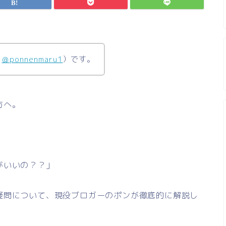
（
＠ponnenmaru1
）です。
方へ。
がいいの？？」
疑問について、現役ブロガーのポンが徹底的に解説し